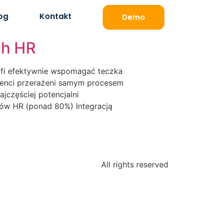
og
Kontakt
Demo
ch HR
rafi efektywnie wspomagać teczka
ienci przerażeni samym procesem
jczęściej potencjalni
ów HR (ponad 80%) Integracją
All rights reserved